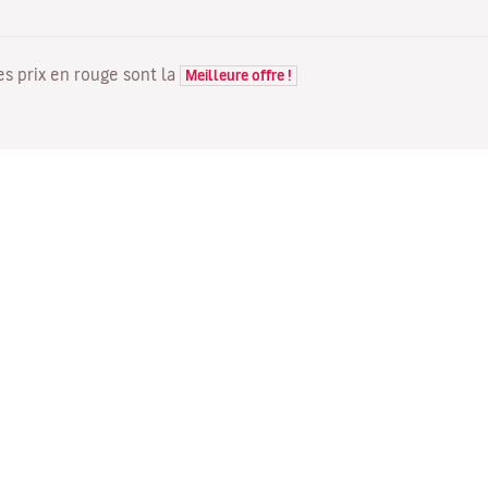
Les prix en rouge sont la
Meilleure offre !
VOLS
VOTRE RÉSERVATION
D
Offres de vols
Enregistrement en ligne
Où
Statut de votre vol
Gérer votre réservation
Vo
Informations avant le départ
Renvoyer l'e-mail de
Me
du vol
confirmation
Fl
Voyagez en famille