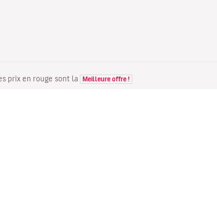
Les prix en rouge sont la
Meilleure offre !
VOLS
VOTRE RÉSERVATION
D
Offres de vols
Enregistrement en ligne
Où