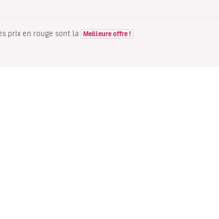
Les prix en rouge sont la
Meilleure offre !
VOLS
VOTRE RÉSERVATION
D
Offres de vols
Enregistrement en ligne
Où
Statut de votre vol
Gérer votre réservation
Vo
Informations avant le départ
Renvoyer l'e-mail de
Me
du vol
confirmation
Fl
Voyagez en famille