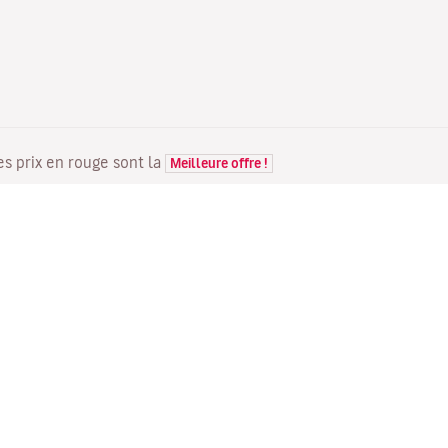
Les prix en rouge sont la
Meilleure offre !
VOLS
VOTRE RÉSERVATION
D
Offres de vols
Enregistrement en ligne
Où