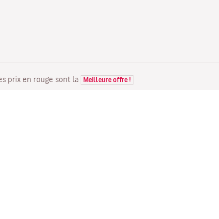
Les prix en rouge sont la
Meilleure offre !
VOLS
VOTRE RÉSERVATION
D
Offres de vols
Enregistrement en ligne
Où