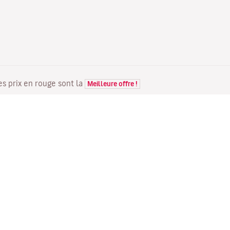
Les prix en rouge sont la
Meilleure offre !
VOLS
VOTRE RÉSERVATION
D
Offres de vols
Enregistrement en ligne
Où