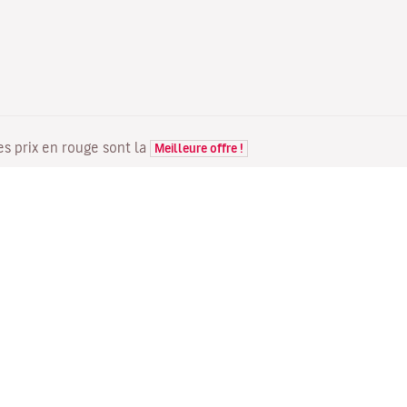
Les prix en rouge sont la
Meilleure offre !
VOLS
VOTRE RÉSERVATION
D
Offres de vols
Enregistrement en ligne
Où