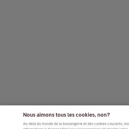
Nous aimons tous les cookies, non?
Au-delà du monde de la boulangerie et des cookies courants, nous 
informations à diverses fins) pour personnaliser et enrichir votr