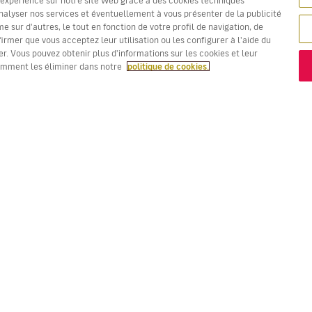
nalyser nos services et éventuellement à vous présenter de la publicité
 sur d'autres, le tout en fonction de votre profil de navigation, de
firmer que vous acceptez leur utilisation ou les configurer à l'aide du
Les prix en rouge sont la
Meilleure offre !
r. Vous pouvez obtenir plus d'informations sur les cookies et leur
omment les éliminer dans notre
politique de cookies.
VOLS
VOTRE RÉSERVATION
D
Offres de vols
Enregistrement en ligne
Où
Statut de votre vol
Gérer votre réservation
Vo
Informations avant le départ
Renvoyer l'e-mail de
Me
du vol
confirmation
Fl
Voyagez en famille