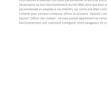
nécessaires au bon fonctionnement du site Web, ainsi que pour a
personnalisée et adaptée à vos intérêts, sur notre site Web comme
l'intérêt pour certains contenus, offres ou produits. Veuillez con
(*) Prix par trajet, taxes incluses. Places limitées. 
bouton "Définir les cookies", où vous pouvez également les refuse
fonctionnement, voir comment configurer votre navigateur et c
Travaillez avec nous