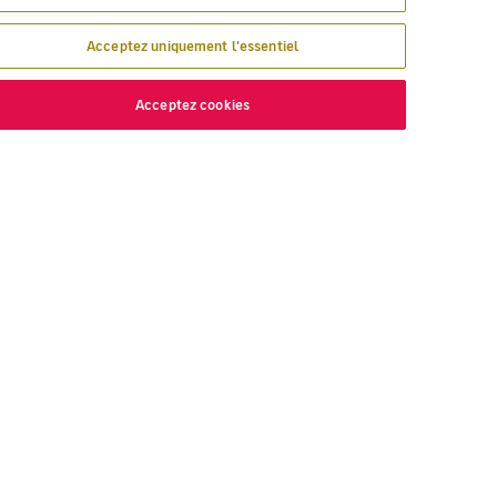
Acceptez uniquement l'essentiel
Acceptez cookies
ÉCOUVREZ
VOLOTEA
 nous volons
À propos de Volotea
yager avec Volotea
Votre avis
gavolotea
Prix et Distinctions
ex
Centre d'aide