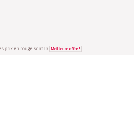
Les prix en rouge sont la
Meilleure offre !
VOLS
VOTRE RÉSERVATION
D
Offres de vols
Enregistrement en ligne
Où