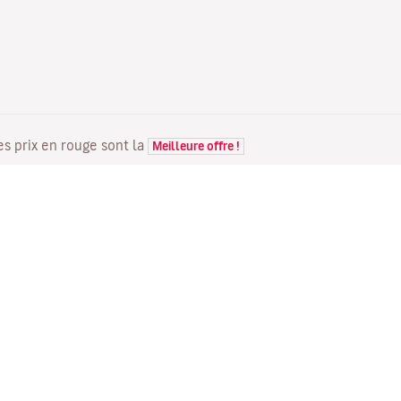
Les prix en rouge sont la
Meilleure offre !
VOLS
VOTRE RÉSERVATION
D
Offres de vols
Enregistrement en ligne
Où