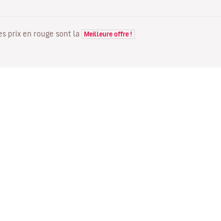
Les prix en rouge sont la
Meilleure offre !
VOLS
VOTRE RÉSERVATION
D
Offres de vols
Enregistrement en ligne
Où
Statut de votre vol
Gérer votre réservation
Vo
Informations avant le départ
Renvoyer l'e-mail de
Me
du vol
confirmation
Fl
Voyagez en famille