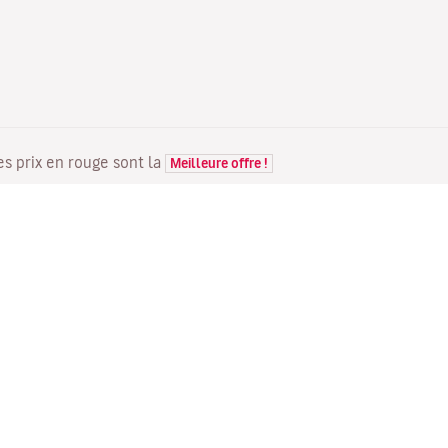
Les prix en rouge sont la
Meilleure offre !
VOLS
VOTRE RÉSERVATION
D
Offres de vols
Enregistrement en ligne
Où