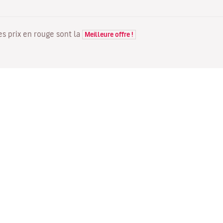
Les prix en rouge sont la
Meilleure offre !
VOLS
VOTRE RÉSERVATION
D
Offres de vols
Enregistrement en ligne
Où
Statut de votre vol
Gérer votre réservation
Vo
Informations avant le départ
Renvoyer l'e-mail de
Me
du vol
confirmation
Fl
Voyagez en famille