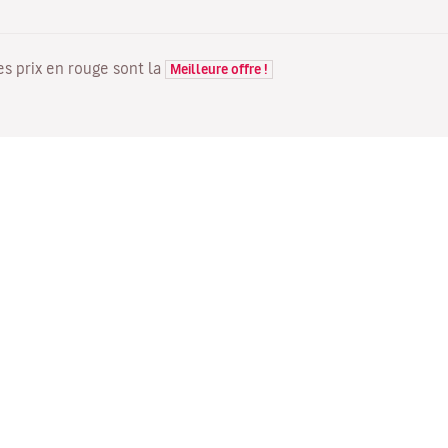
Les prix en rouge sont la
Meilleure offre !
VOLS
VOTRE RÉSERVATION
D
Offres de vols
Enregistrement en ligne
Où
Statut de votre vol
Gérer votre réservation
Vo
Informations avant le départ
Renvoyer l'e-mail de
Me
du vol
confirmation
Fl
Voyagez en famille