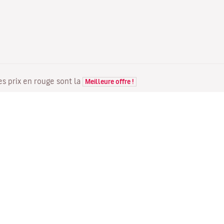
Les prix en rouge sont la
Meilleure offre !
VOLS
VOTRE RÉSERVATION
D
Offres de vols
Enregistrement en ligne
Où