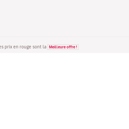
Les prix en rouge sont la
Meilleure offre !
VOLS
VOTRE RÉSERVATION
D
Offres de vols
Enregistrement en ligne
Où