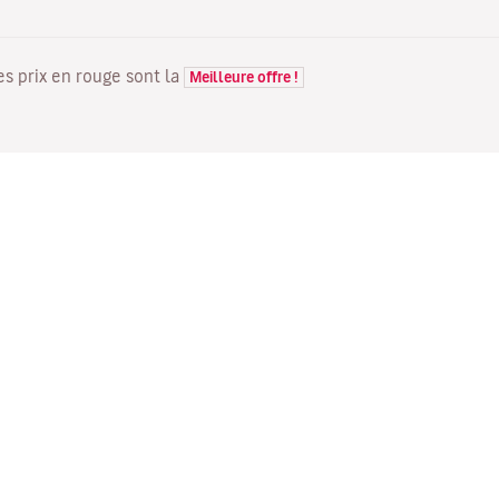
Les prix en rouge sont la
Meilleure offre !
VOLS
VOTRE RÉSERVATION
D
Offres de vols
Enregistrement en ligne
Où
Statut de votre vol
Gérer votre réservation
Vo
Informations avant le départ
Renvoyer l'e-mail de
Me
du vol
confirmation
Fl
Voyagez en famille