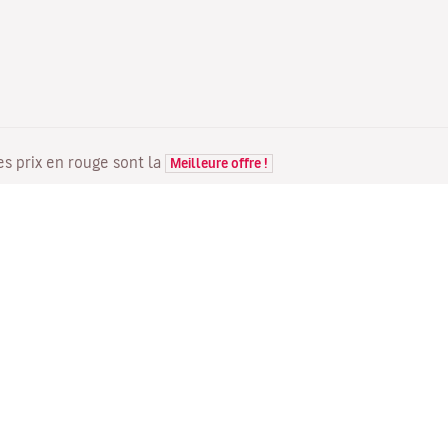
Les prix en rouge sont la
Meilleure offre !
VOLS
VOTRE RÉSERVATION
D
Offres de vols
Enregistrement en ligne
Où