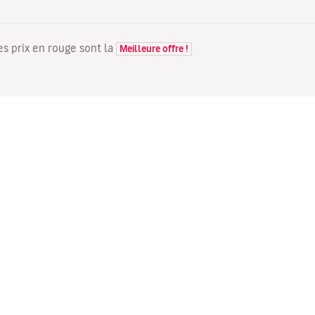
Les prix en rouge sont la
Meilleure offre !
VOLS
VOTRE RÉSERVATION
D
Offres de vols
Enregistrement en ligne
Où
Statut de votre vol
Gérer votre réservation
Vo
Informations avant le départ
Renvoyer l'e-mail de
Me
du vol
confirmation
Fl
Voyagez en famille