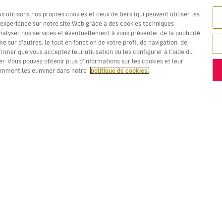
utilisons nos propres cookies et ceux de tiers (qui peuvent utiliser les
e expérience sur notre site Web grâce à des cookies techniques
nalyser nos services et éventuellement à vous présenter de la publicité
 sur d'autres, le tout en fonction de votre profil de navigation, de
firmer que vous acceptez leur utilisation ou les configurer à l'aide du
r. Vous pouvez obtenir plus d'informations sur les cookies et leur
omment les éliminer dans notre
politique de cookies.
Les prix en rouge sont la
Meilleure offre !
VOLS
VOTRE RÉSERVATION
D
Offres de vols
Enregistrement en ligne
Où