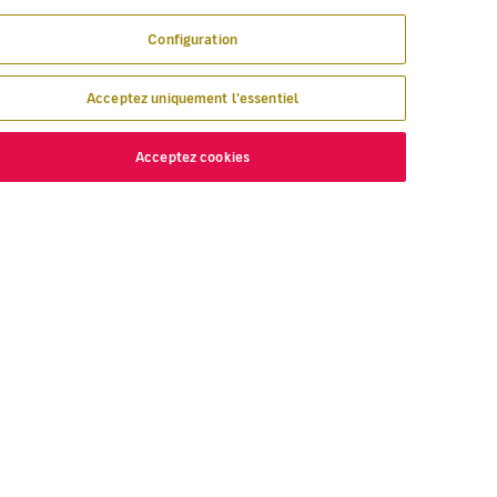
Configuration
Acceptez uniquement l'essentiel
Acceptez cookies
ÉCOUVREZ
VOLOTEA
 nous volons
À propos de Volotea