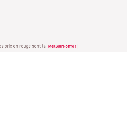
Les prix en rouge sont la
Meilleure offre !
VOLS
VOTRE RÉSERVATION
D
Offres de vols
Enregistrement en ligne
Où