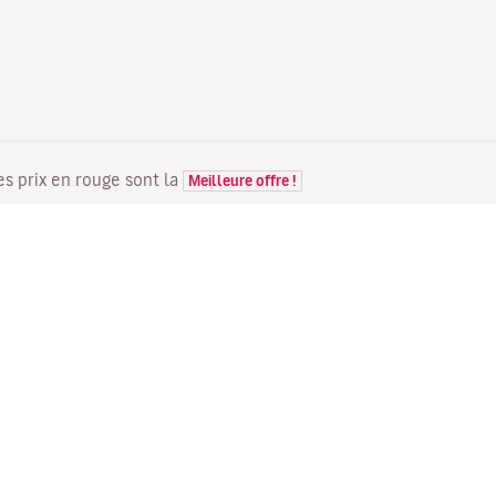
Les prix en rouge sont la
Meilleure offre !
VOLS
VOTRE RÉSERVATION
D
Offres de vols
Enregistrement en ligne
Où