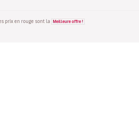
Les prix en rouge sont la
Meilleure offre !
VOLS
VOTRE RÉSERVATION
D
Offres de vols
Enregistrement en ligne
Où
Statut de votre vol
Gérer votre réservation
Vo
Informations avant le départ
Renvoyer l'e-mail de
Me
du vol
confirmation
Fl
Voyagez en famille