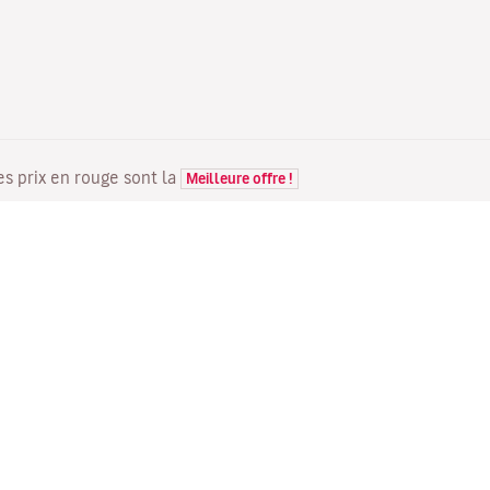
Les prix en rouge sont la
Meilleure offre !
VOLS
VOTRE RÉSERVATION
D
Offres de vols
Enregistrement en ligne
Où