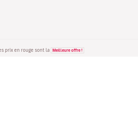
Les prix en rouge sont la
Meilleure offre !
VOLS
VOTRE RÉSERVATION
D
Offres de vols
Enregistrement en ligne
Où