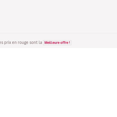
Les prix en rouge sont la
Meilleure offre !
VOLS
VOTRE RÉSERVATION
D
Offres de vols
Enregistrement en ligne
Où