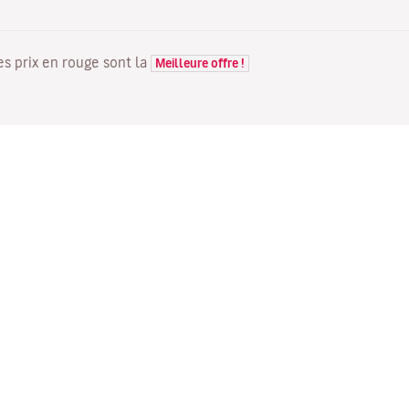
Les prix en rouge sont la
Meilleure offre !
VOLS
VOTRE RÉSERVATION
D
Offres de vols
Enregistrement en ligne
Où
Statut de votre vol
Gérer votre réservation
Vo
Informations avant le départ
Renvoyer l'e-mail de
Me
du vol
confirmation
Fl
Voyagez en famille