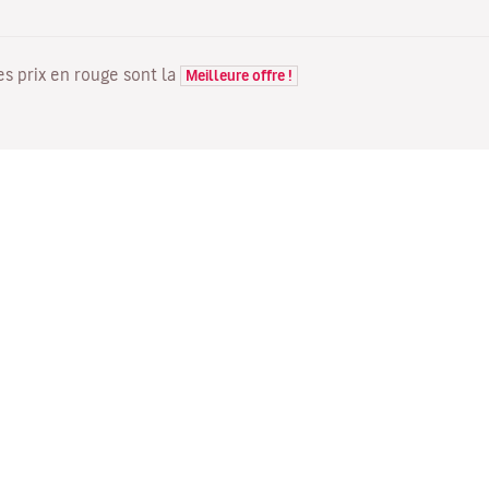
Les prix en rouge sont la
Meilleure offre !
VOLS
VOTRE RÉSERVATION
D
Offres de vols
Enregistrement en ligne
Où
Statut de votre vol
Gérer votre réservation
Vo
Informations avant le départ
Renvoyer l'e-mail de
Me
du vol
confirmation
Fl
Voyagez en famille