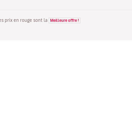
Les prix en rouge sont la
Meilleure offre !
VOLS
VOTRE RÉSERVATION
D
Offres de vols
Enregistrement en ligne
Où
Statut de votre vol
Gérer votre réservation
Vo
Informations avant le départ
Renvoyer l'e-mail de
Me
du vol
confirmation
Fl
Voyagez en famille