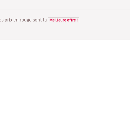
Les prix en rouge sont la
Meilleure offre !
VOLS
VOTRE RÉSERVATION
D
Offres de vols
Enregistrement en ligne
Où
Statut de votre vol
Gérer votre réservation
Vo
Informations avant le départ
Renvoyer l'e-mail de
Me
du vol
confirmation
Fl
Voyagez en famille