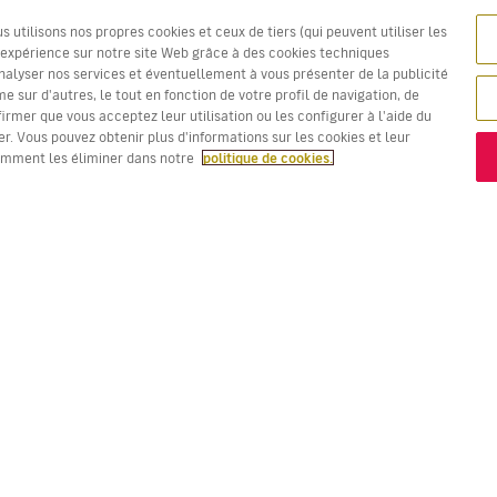
utilisons nos propres cookies et ceux de tiers (qui peuvent utiliser les
e expérience sur notre site Web grâce à des cookies techniques
nalyser nos services et éventuellement à vous présenter de la publicité
 sur d'autres, le tout en fonction de votre profil de navigation, de
firmer que vous acceptez leur utilisation ou les configurer à l'aide du
r. Vous pouvez obtenir plus d'informations sur les cookies et leur
omment les éliminer dans notre
politique de cookies.
Les prix en rouge sont la
Meilleure offre !
VOLS
VOTRE RÉSERVATION
D
Offres de vols
Enregistrement en ligne
Où