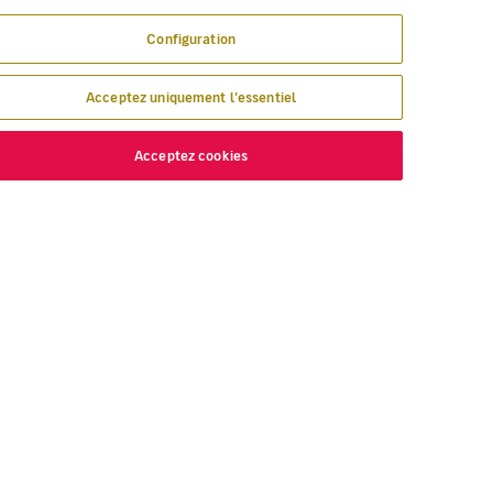
Configuration
Acceptez uniquement l'essentiel
Acceptez cookies
ÉCOUVREZ
VOLOTEA
 nous volons
À propos de Volotea