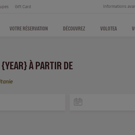
Informations ava
upes
Gift Card
VOTRE RÉSERVATION
DÉCOUVREZ
VOLOTEA
V
 {YEAR} À PARTIR DE
itanie