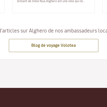
brillant de mille feux.Alghero est une ville qui ne
s'arrête jamais. Elle fait d'aille…
d'articles sur Alghero de nos ambassadeurs loc
Blog de voyage Volotea