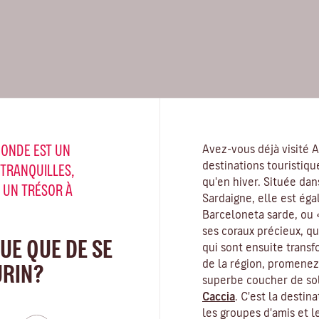
MONDE EST UN
Avez-vous déjà visité 
destinations touristiqu
 TRANQUILLES,
qu'en hiver. Située dan
 UN TRÉSOR À
Sardaigne, elle est ég
Barceloneta sarde, ou 
ses coraux précieux, qu
UE QUE DE SE
qui sont ensuite trans
de la région, promenez
URIN?
superbe coucher de sol
Caccia
. C'est la destin
les groupes d'amis et 