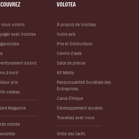
ÉCOUVREZ
VOLOTEA
 nous volons
À propos de Volotea
yager avec Volotea
Votre avis
gavolotea
Prix et Distinctions
ex
Centre d'aide
vertissement à bord
Salle de presse
nu à bord
Kit Média
illeur prix
Responsabilité Sociétale des
Entreprises
rte-cadeau
Canal Éthique
lare Magazine
Développement durable
Travaillez avec nous
cès mobile
wsletter
Grille des tarifs