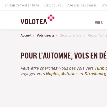
Enregistrement en ligne
Statut du vol
Agences de voyages
Gro
VOLS
Accueil
Vols directs
Departure Turin
Retour Alghe
POUR L'AUTOMNE, VOLS EN D
Peut-être cherchez-vous des vols vers
Turin
o
voyager vers
Naples
,
Asturies
, et
Strasbourg
.