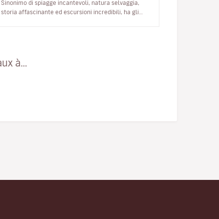
Sinonimo di spiagge incantevoli, natura selvaggia,
storia affascinante ed escursioni incredibili, ha gli
ingredienti giusti per trasco…
aux à…