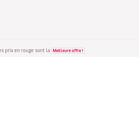
Les prix en rouge sont la
Meilleure offre !
VOLS
VOTRE RÉSERVATION
D
Offres de vols
Enregistrement en ligne
Où