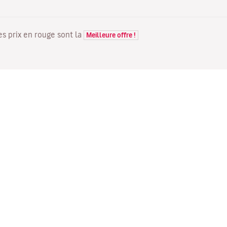
Les prix en rouge sont la
Meilleure offre !
VOLS
VOTRE RÉSERVATION
D
Offres de vols
Enregistrement en ligne
Où
Statut de votre vol
Gérer votre réservation
Vo
Informations avant le départ
Renvoyer l'e-mail de
Me
du vol
confirmation
Fl
Voyagez en famille