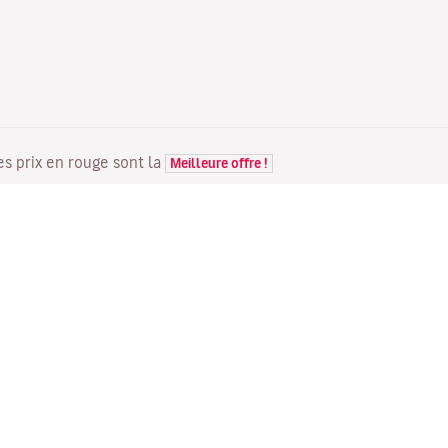
Les prix en rouge sont la
Meilleure offre !
VOLS
VOTRE RÉSERVATION
D
Offres de vols
Enregistrement en ligne
Où