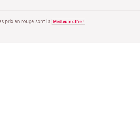
Les prix en rouge sont la
Meilleure offre !
VOLS
VOTRE RÉSERVATION
D
Offres de vols
Enregistrement en ligne
Où
Statut de votre vol
Gérer votre réservation
Vo
Informations avant le départ
Renvoyer l'e-mail de
Me
du vol
confirmation
Fl
Voyagez en famille