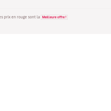
Les prix en rouge sont la
Meilleure offre !
VOLS
VOTRE RÉSERVATION
D
Offres de vols
Enregistrement en ligne
Où
Statut de votre vol
Gérer votre réservation
Vo
Informations avant le départ
Renvoyer l'e-mail de
Me
du vol
confirmation
Fl
Voyagez en famille