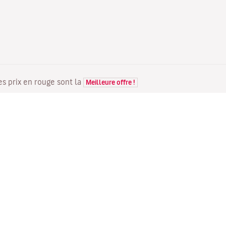
Les prix en rouge sont la
Meilleure offre !
VOLS
VOTRE RÉSERVATION
D
Offres de vols
Enregistrement en ligne
Où