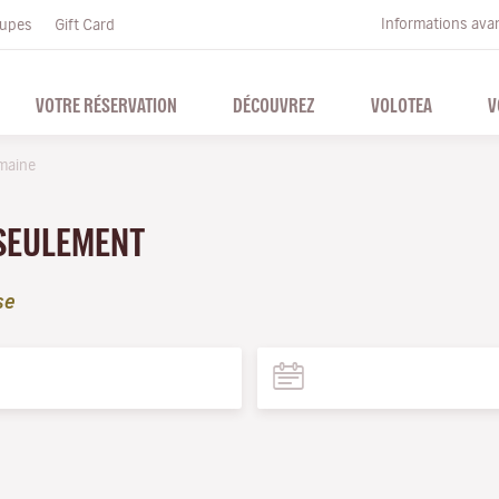
Informations ava
upes
Gift Card
VOTRE RÉSERVATION
DÉCOUVREZ
VOLOTEA
V
maine
 SEULEMENT
se