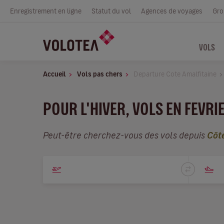
Enregistrement en ligne
Statut du vol
Agences de voyages
Gro
VOLS
Accueil
Vols pas chers
Departure Cote Amalfitaine
POUR L'HIVER, VOLS EN FEVRI
Peut-être cherchez-vous des vols depuis
Côt