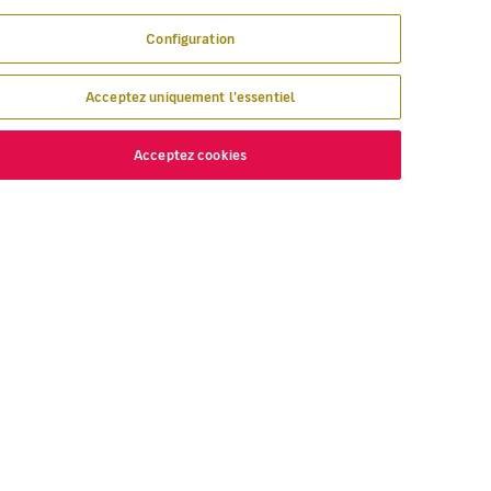
Configuration
Acceptez uniquement l'essentiel
Acceptez cookies
ÉCOUVREZ
VOLOTEA
 nous volons
À propos de Volotea