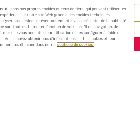
utilisons nos propres cookies et ceux de tiers (qui peuvent utiliser les
e expérience sur notre site Web grâce à des cookies techniques
nalyser nos services et éventuellement à vous présenter de la publicité
 sur d'autres, le tout en fonction de votre profil de navigation, de
firmer que vous acceptez leur utilisation ou les configurer à l'aide du
r. Vous pouvez obtenir plus d'informations sur les cookies et leur
omment les éliminer dans notre
politique de cookies.
Les prix en rouge sont la
Meilleure offre !
VOLS
VOTRE RÉSERVATION
D
Offres de vols
Enregistrement en ligne
Où