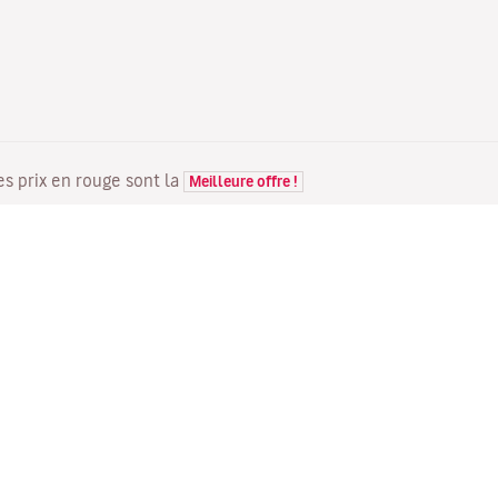
Les prix en rouge sont la
Meilleure offre !
VOLS
VOTRE RÉSERVATION
D
Offres de vols
Enregistrement en ligne
Où