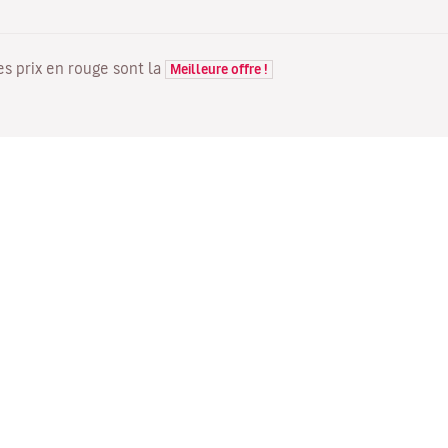
Les prix en rouge sont la
Meilleure offre !
VOLS
VOTRE RÉSERVATION
D
Offres de vols
Enregistrement en ligne
Où
Statut de votre vol
Gérer votre réservation
Vo
Informations avant le départ
Renvoyer l'e-mail de
Me
du vol
confirmation
Fl
Voyagez en famille