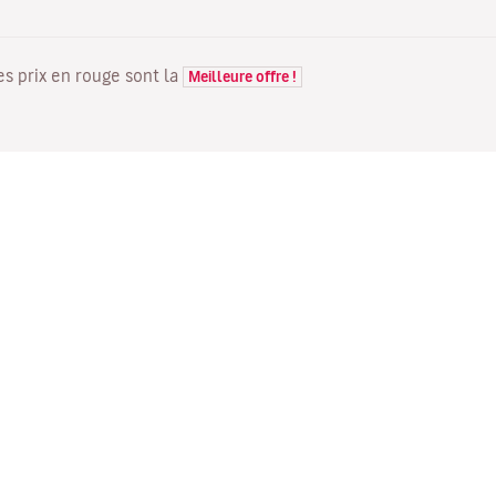
Les prix en rouge sont la
Meilleure offre !
VOLS
VOTRE RÉSERVATION
D
Offres de vols
Enregistrement en ligne
Où
Statut de votre vol
Gérer votre réservation
Vo
Informations avant le départ
Renvoyer l'e-mail de
Me
du vol
confirmation
Fl
Voyagez en famille