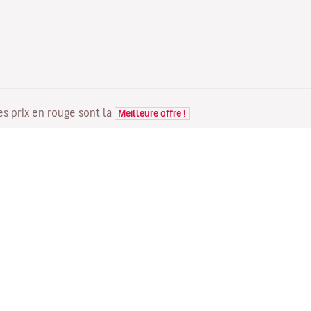
Les prix en rouge sont la
Meilleure offre !
VOLS
VOTRE RÉSERVATION
D
Offres de vols
Enregistrement en ligne
Où