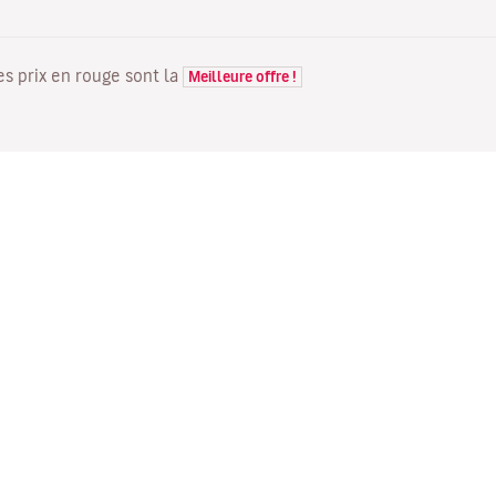
Les prix en rouge sont la
Meilleure offre !
VOLS
VOTRE RÉSERVATION
D
Offres de vols
Enregistrement en ligne
Où
Statut de votre vol
Gérer votre réservation
Vo
Informations avant le départ
Renvoyer l'e-mail de
Me
du vol
confirmation
Fl
Voyagez en famille