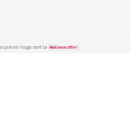
Les prix en rouge sont la
Meilleure offre !
VOLS
VOTRE RÉSERVATION
D
Offres de vols
Enregistrement en ligne
Où