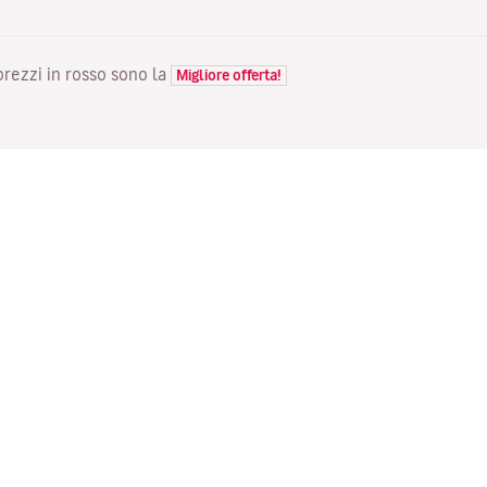
 prezzi in rosso sono la
Migliore offerta!
VOLI
LA TUA PRENOTAZIONE
S
Voli in offerta
Check-in online
Do
Stato del tuo volo
Gestisci la tua prenotazione
Vo
Informazioni prima del viaggio
Invia di nuovo l'email di
Me
conferma
Viaggiare con la famiglia
Fl