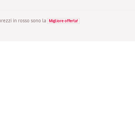
 prezzi in rosso sono la
Migliore offerta!
VOLI
LA TUA PRENOTAZIONE
S
Voli in offerta
Check-in online
Do
Stato del tuo volo
Gestisci la tua prenotazione
Vo
Informazioni prima del viaggio
Invia di nuovo l'email di
Me
conferma
Viaggiare con la famiglia
Fl