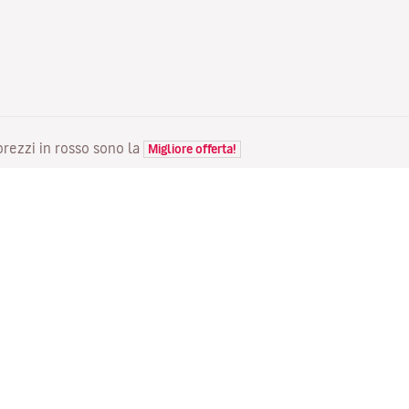
 prezzi in rosso sono la
Migliore offerta!
VOLI
LA TUA PRENOTAZIONE
S
Voli in offerta
Check-in online
Do