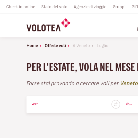
Check-in online
Stato del volo
Agenzie di viaggio
Gruppi
Gif
Home
Offerte voli
A Veneto
Luglio
PER L'ESTATE, VOLA NEL MESE
Forse stai provando a cercare voli per
Veneto