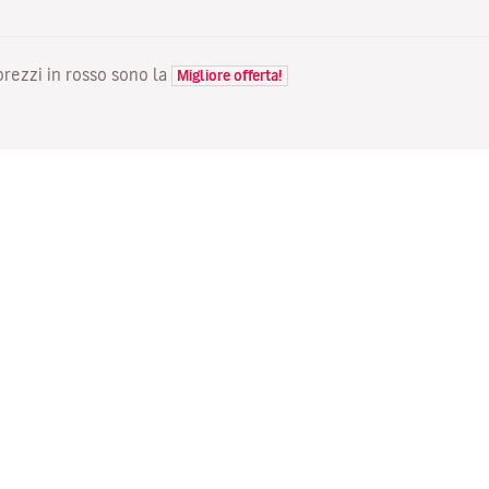
 prezzi in rosso sono la
Migliore offerta!
VOLI
LA TUA PRENOTAZIONE
S
Voli in offerta
Check-in online
Do
Stato del tuo volo
Gestisci la tua prenotazione
Vo
Informazioni prima del viaggio
Invia di nuovo l'email di
Me
conferma
Viaggiare con la famiglia
Fl