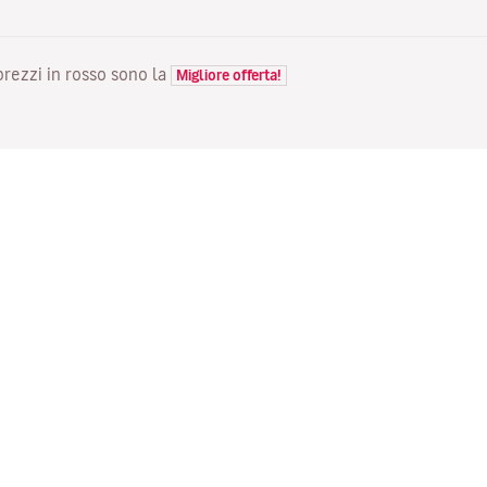
 prezzi in rosso sono la
Migliore offerta!
VOLI
LA TUA PRENOTAZIONE
S
Voli in offerta
Check-in online
Do
Stato del tuo volo
Gestisci la tua prenotazione
Vo
Informazioni prima del viaggio
Invia di nuovo l'email di
Me
conferma
Viaggiare con la famiglia
Fl